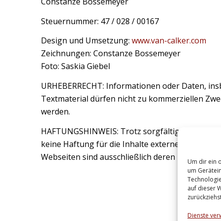
Constanze Bossemeyer
Steuernummer: 47 / 028 / 00167
Design und Umsetzung:
www.van-calker.com
Zeichnungen: Constanze Bossemeyer
Foto: Saskia Giebel
URHEBERRECHT: Informationen oder Daten, insb
Textmaterial dürfen nicht zu kommerziellen Zwe
werden.
HAFTUNGSHINWEIS: Trotz sorgfältiger inhaltlic
keine Haftung für die Inhalte externer Links. Für
Webseiten sind ausschließlich deren Betreiber v
Um dir ein 
um Gerätein
Technologie
auf dieser 
zurückziehs
Dienste ver