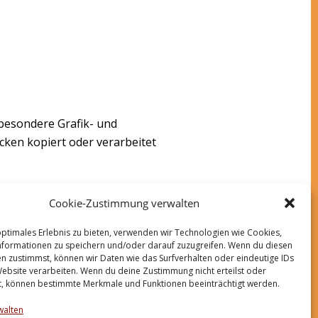
esondere Grafik- und
cken kopiert oder verarbeitet
her Kontrolle, übernehmen wir
Cookie-Zustimmung verwalten
 den Inhalt der verlinkten
erantwortlich.
optimales Erlebnis zu bieten, verwenden wir Technologien wie Cookies,
formationen zu speichern und/oder darauf zuzugreifen. Wenn du diesen
n zustimmst, können wir Daten wie das Surfverhalten oder eindeutige IDs
Website verarbeiten. Wenn du deine Zustimmung nicht erteilst oder
t, können bestimmte Merkmale und Funktionen beeinträchtigt werden.
walten